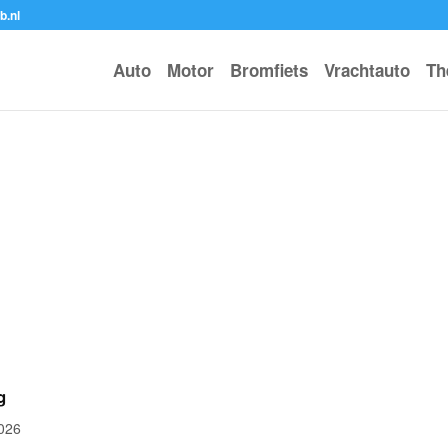
b.nl
Auto
Motor
Bromfiets
Vrachtauto
Th
g
2026