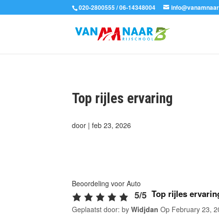
020-2800555 / 06-14348004
info@vanamnaar
Top rijles ervaring
door
|
feb 23, 2026
Beoordeling voor Auto
Top rijles ervarin
5/5
Geplaatst door: by
Widjdan
Op
February 23, 