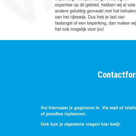
expertise op dit gebied, hebben wij al vele
andere gelukkig gemaakt met het behale
van het rijbewijs. Dus heb je last van
faalangst of een beperking, dan maken wi
het ook mogelijk voor jou!
Contactfor
Vul hiernaast je gegevens in. Via mail of tel
of proefles inplannen.
Ook kun je algemene vragen hier kwijt.