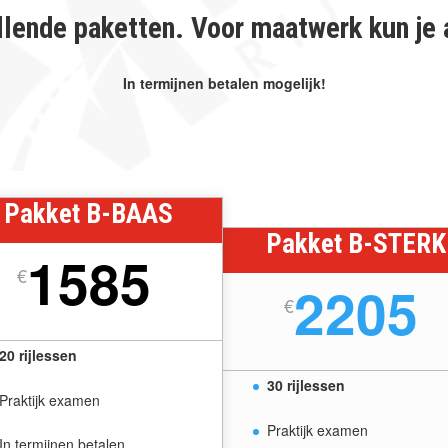
llende paketten. Voor maatwerk kun je 
In termijnen betalen mogelijk!
Pakket B-BAAS
Pakket B-STERK
1585
€
2205
€
20 rijlessen
30 rijlessen
Praktijk examen
Praktijk examen
In termijnen betalen